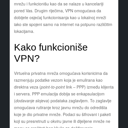
mrežu i funkcionišu kao da se nalaze u kancelariji
pored Vas. Drugim riječima, VPN omogućava da
dobijete osjećaj funkcionisanja kao u lokalnoj mreži
iako ste spojeni samo na internet na potpuno različitim
lokacijama.
Kako funkcioniše
VPN?
Virtuelna privatna mreža omogućava korisnicima da
razmenjuju podatke vezom koja je emulirana kao
direktna veza (
point-to-point
link – PPP) između klijenta
i servera. PPP emulacija dobija se enkapsulacijom
(
dodavanje slojeva
) podataka zaglavljem. To zaglavlje
omogućava rutiranje kroz javnu mrežu do odredišta
koje je dio privatne mreže. Podaci su šifrovani i paketi
koji su presretnuti u okviru javne ili dijeljene mreže ne