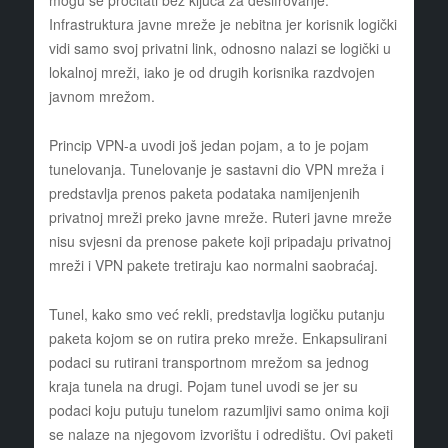
mogu se pročitati bez ključa za dešifrovanje.
Infrastruktura javne mreže je nebitna jer korisnik logički
vidi samo svoj privatni link, odnosno nalazi se logički u
lokalnoj mreži, iako je od drugih korisnika razdvojen
javnom mrežom.
Princip VPN-a uvodi još jedan pojam, a to je pojam
tunelovanja. Tunelovanje je sastavni dio VPN mreža i
predstavlja prenos paketa podataka namijenjenih
privatnoj mreži preko javne mreže. Ruteri javne mreže
nisu svjesni da prenose pakete koji pripadaju privatnoj
mreži i VPN pakete tretiraju kao normalni saobraćaj.
Tunel, kako smo već rekli, predstavlja logičku putanju
paketa kojom se on rutira preko mreže. Enkapsulirani
podaci su rutirani transportnom mrežom sa jednog
kraja tunela na drugi. Pojam tunel uvodi se jer su
podaci koju putuju tunelom razumljivi samo onima koji
se nalaze na njegovom izvorištu i odredištu. Ovi paketi