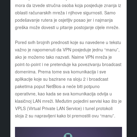
mora da izvede stručna osoba koja posjeduje znanja iz
oblasti računarskih mreža i njihove sigurnosti. Samo
podešavanje rutera je osjetljiv posao jer i najmanja
greška može dovesti u pitanje postojanje cijele mreže.
Pored svih brojnih prednosti koje su navedene u tekstu
važno je napomenuti da VPN posjeduje jednu “manu”,
ako je možemo tako nazvati. Naime VPN mreža je
point-to-point i ne pretenduje ka povezivanju broadcast
domenima. Prema tome sva komunikacija i sve
aplikacije koje su bazirane na sloju 2 i broadcast
paketima poput NetBios-a neće biti potpuno
operativne, kao kada se sva komunikacija odvija u
klasičnoj LAN mreži. Međutim pojedini servisi kao što je
VPLS (Virtual Private LAN Service) i tunel protokoli
sloja 2 su napravljeni kako bi premostili ovu “manu”.