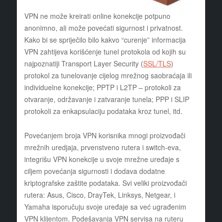
VPN ne može kreirati online konekcije potpuno
anonimno, ali može povećati sigurnost i privatnost.
Kako bi se spriječilo bilo kakvo “curenje” informacija
VPN zahtijeva korišćenje tunel protokola od kojih su
najpoznatiji Transport Layer Security (
SSL/TLS
)
protokol za tunelovanje cijelog mrežnog saobraćaja ili
individuelne konekcije; PPTP i L2TP – protokoli za
otvaranje, održavanje i zatvaranje tunela; PPP i SLIP
protokoli za enkapsulaciju podataka kroz tunel, itd.
Povećanjem broja VPN korisnika mnogi proizvođači
mrežnih uredjaja, prvenstveno rutera i switch-eva,
integrišu VPN konekcije u svoje mrežne uređaje s
ciljem povećanja sigurnosti i dodava dodatne
kriptografske zaštite podataka. Svi veliki proizvođači
rutera: Asus, Cisco, DrayTek, Linksys, Netgear, i
Yamaha isporučuju svoje uređaje sa već ugrađenim
VPN klijentom. Podešavanja VPN servisa na ruteru