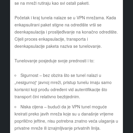
se na mreži rutiraju kao svi ostali paketi.
Početak i kraj tunela nalaze se u VPN mrežama. Kada
enkapsulirani paket stigne na odredište vrši se
deenkapsulacija i proslijeđivanje na konačno odredište.
Cijeli proces enkapsulacije, transporta i
deenkapsulacije paketa naziva se tunelovanje.
Tunelovanje posjeduje svoje prednosti i to:
Sigurnost – bez obzira što se tunel nalazi u
„nesigurnoj“ javnoj mreži, pristup tunelu imaju samo
korisnici koji prođu određeni vid autentifikacije što
transport čini relativno bezbjednim.
Niska cijena – budući da je VPN tunel moguće
kreirati preko javih mreža koje su u današnje vrijeme
poprilično jeftine, nisu potrebna znatno veća ulaganja u
privatne mreže ili iznajmljivanje privatnih linija.