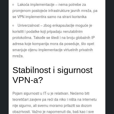
Lakoća implementacije – nema potrebe za
promjenom postojeće infrastrukture javnih mreža, pa
se VPN implementira samo na strani korisnika
Univerzalnost – zbog enkapsulacije moguće je
koristiti i podatke koji pripadaju nerutabilnim
protokolima. Takođe se štedi i na broju globalnih IP
adresa koje kompanija mora da poseduje, što opet
smanjuje cijenu implementacije virtuelnih privatnih
mreža.
Stabilnost i sigurnost
VPN-a?
Pojam sigurnosti u IT-u je relativan. Nećemo biti
teoretičari zavjere pa reći da niko i ništa na internetu
nije sigurno, ali svemu moramo prilaziti sa dozom
obazrivosti. Važno je napomenuti da, baš kao i sve