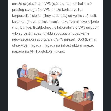
mreže svijeta, i sam VPN je često na meti hakera iz
prostog razloga što VPN mreže koriste velike
korporacije i što je njihov saobraćaj od velike važnosti,
kako za njihovo funkcionisanje, tako i za njihove klijente
(npr. banke). Bezbjednost je integralni dio VPN usluge i
vrlo su česti napadi u vidu s
poofing-a
(ubacivanje
neovlašćenog saobraćaja u VPN mreže), DoS (Denial
of service) napada, napada na infrastrukturu mreže,
napada na VPN protokole i slično.