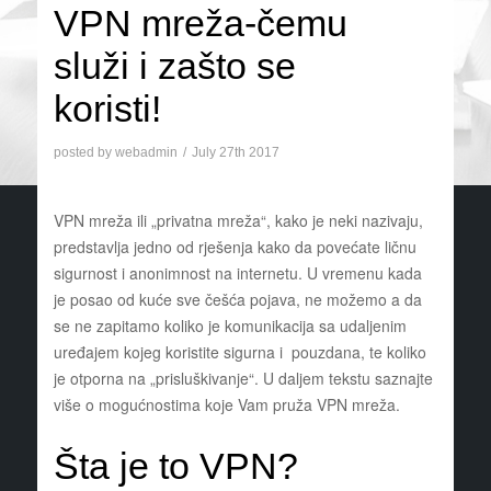
VPN mreža-čemu
služi i zašto se
koristi!
posted by
webadmin
July 27th 2017
VPN mreža ili „privatna mreža“, kako je neki nazivaju,
predstavlja jedno od rješenja kako da povećate ličnu
sigurnost i anonimnost na internetu. U vremenu kada
je posao od kuće sve češća pojava, ne možemo a da
se ne zapitamo koliko je komunikacija sa udaljenim
uređajem kojeg koristite sigurna i pouzdana, te koliko
je otporna na „prisluškivanje“. U daljem tekstu saznajte
više o mogućnostima koje Vam pruža VPN mreža.
Šta je to VPN?