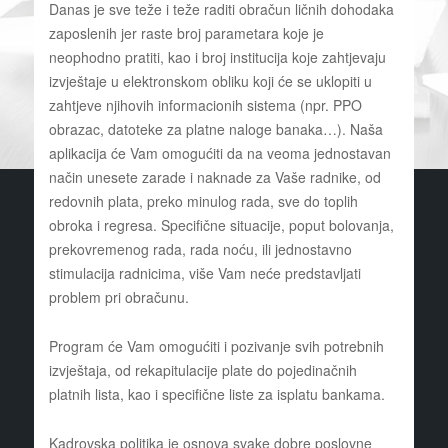
Danas je sve teže i teže raditi obračun ličnih dohodaka
zaposlenih jer raste broj parametara koje je
neophodno pratiti, kao i broj institucija koje zahtjevaju
izvještaje u elektronskom obliku koji će se uklopiti u
zahtjeve njihovih informacionih sistema (npr. PPO
obrazac, datoteke za platne naloge banaka…). Naša
aplikacija će Vam omogućiti da na veoma jednostavan
način unesete zarade i naknade za Vaše radnike, od
redovnih plata, preko minulog rada, sve do toplih
obroka i regresa. Specifične situacije, poput bolovanja,
prekovremenog rada, rada noću, ili jednostavno
stimulacija radnicima, više Vam neće predstavljati
problem pri obračunu.
Program će Vam omogućiti i pozivanje svih potrebnih
izvještaja, od rekapitulacije plate do pojedinačnih
platnih lista, kao i specifične liste za isplatu bankama.
Kadrovska politika je osnova svake dobre poslovne