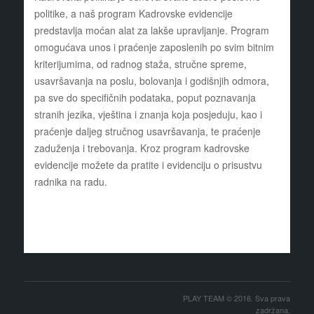
politike, a naš program Kadrovske evidencije
predstavlja moćan alat za lakše upravljanje. Program
omogućava unos i praćenje zaposlenih po svim bitnim
kriterijumima, od radnog staža, stručne spreme,
usavršavanja na poslu, bolovanja i godišnjih odmora,
pa sve do specifičnih podataka, poput poznavanja
stranih jezika, vještina i znanja koja posjeduju, kao i
praćenje daljeg stručnog usavršavanja, te praćenje
zaduženja i trebovanja. Kroz program kadrovske
evidencije možete da pratite i evidenciju o prisustvu
radnika na radu.
PLAY TEAM © 2016. Sva prava
zadržana.