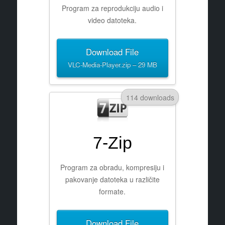
Program za reprodukciju audio i
video datoteka.
Download File
VLC-Media-Player.zip – 29 MB
114 downloads
7-Zip
Program za obradu, kompresiju i
pakovanje datoteka u različite
formate.
Download File