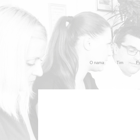
O nama
Tim
Po