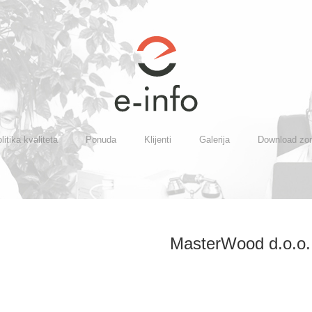
litika kvaliteta
Ponuda
Klijenti
Galerija
Download zo
MasterWood d.o.o.