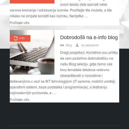
ovom tekstu ćete saznati neke
osnove kreiranja i održavanja lozinke. Pročitajte šta možete, a šta
nikako ne smijete koristiti kao lozinku. Nerijetko …
Pročitajte više
Dobrodošli na e-info blog
Blog
by
webadmin
Dragi posjetioci, Koristimo ovu priliku
da vam poželimo dobrodošlicu na
našu Blog sekciju, gdje ćemo vas
kroz tematske tekstove redovno
obavještavati o novostima i
dešavanjima u vezi sa IKT tehnologijom (IT oprema, mobilni uređaji,
operativni sistemi, baze podataka i programiranje), o testiranju
najmodernijih proizvoda, a …
Pročitajte više